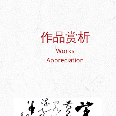
作品赏析
Works
Appreciation